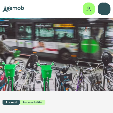
Missions
Histoire
Gouvernance
Actes administratifs
Le vélo partagé
Comité des usagers
Études & travaux
Accueil
Accessibilité