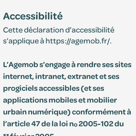
Accessibilité
Édition 2025
Cette déclaration d’accessibilité
Édition 2024
s’applique à https://agemob.fr/.
L’Agemob
s’engage à rendre ses sites
internet, intranet, extranet et ses
progiciels accessibles (et ses
applications mobiles et mobilier
Espace adhérent
urbain numérique) conformément à
Consultez le centre de ressources et retrouvez
l’article 47 de la loi n
2005-102 du
o
vos documents personnalisés.
11 février 2005.