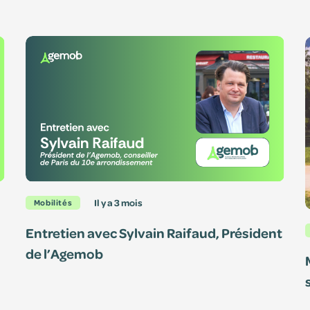
fs
s
il y a 3 mois
Mobilités
Entretien avec Sylvain Raifaud, Président
de l’Agemob