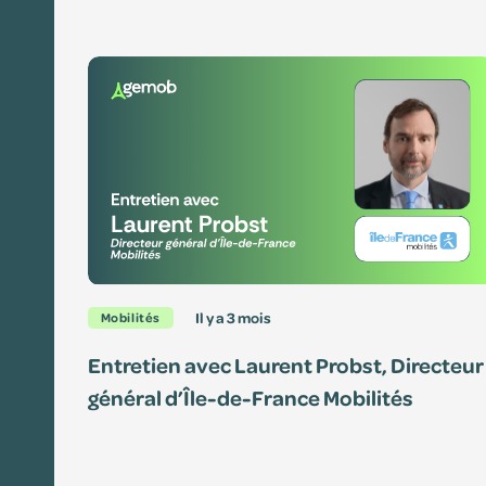
Missions
Histoire
Gouvernance
Actes administrati
Le vélo partagé
Comité des usager
il y a 3 mois
Mobilités
Études & travaux
Entretien avec Laurent Probst, Directeur
général d’Île-de-France Mobilités