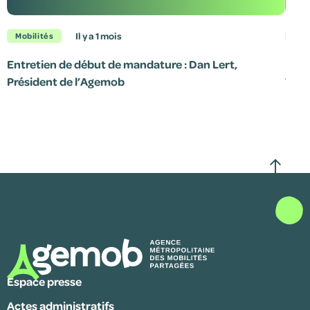
il y a 1 mois
Mobilités
Mob
Entretien de début de mandature : Dan Lert,
Le p
Président de l’Agemob
7 jui
Espace presse
Actes administratifs