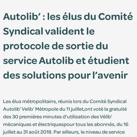
Autolib’ : les élus du Comité
Édition 2025
Syndical valident le
Édition 2024
protocole de sortie du
service Autolib et étudient
des solutions pour l’avenir
Les élus métropolitains, réunis lors du Comité Syndical
Espace adhérent
Autolib’ Velib’ Métropole du 11 juillet,ont voté la gratuité
des 30 premières minutes d’utilisation des Vélib’
Consultez le centre de ressources et retrouvez
mécaniques et électriquespour tous les abonnés, du 16
vos documents personnalisés.
juillet au 31 août 2018. Par ailleurs, le niveau de service