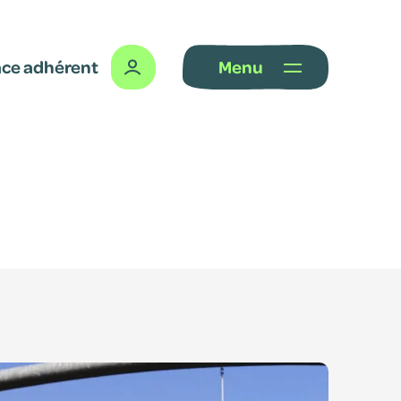
ce adhérent
Menu
dhérent
centre de
etrouvez vos
onnalisés.
fier