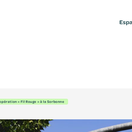
Espa
Espace a
Consultez le 
ressources et r
documents pers
’opération « Fil Rouge » à la Sorbonne
S'identi