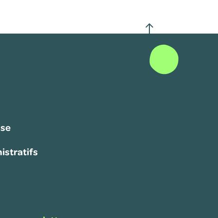
sse
istratifs