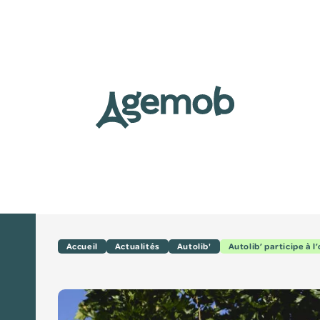
Accueil
Actualités
Autolib'
Autolib’ participe à l