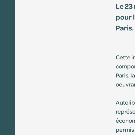
Le 23 
pour l
Missions
Paris.
Histoire
Gouvernance
Actes administrati
Cette i
comport
Paris, 
Le vélo partagé
oeuvran
Comité des usager
Autolib
Études & travaux
représe
économi
permis 