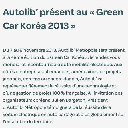
Autolib’ présent au « Green
Édition 2025
Car Koréa 2013 »
Édition 2024
Du 7 au 9 novembre 2013, Autolib’ Métropole sera présent
à la 4ème édition du « Green Car Koréa », le rendez vous
mondial et incontournable de la mobilité électrique. Aux
côtés d’entreprises allemandes, américaines, de projets
japonais, coréens ou encore danois, Autolib’ va
représenter fièrement la réussite d’une technologie et
d’une gestion de projet 100 % française. A l’invitation des
Espace adhérent
organisateurs coréens, Julien Bargeton, Président
d’Autolib’ Métropole témoignera de la réussite de la
Consultez le centre de ressources et retrouvez
voiture électrique en auto partage et plus globalement sur
vos documents personnalisés.
l’ensemble du territoire.