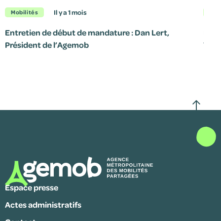
il y a 1 mois
Mobilités
Mob
Entretien de début de mandature : Dan Lert,
Le p
Président de l’Agemob
7 jui
Espace presse
Actes administratifs