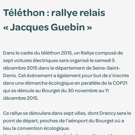
Téléthon : rallye relais
Édition 2025
« Jacques Guebin »
Édition 2024
Dans le cadre du téléthon 2015, un Rallye composé de
sept voitures électriques sera organisé le samedi 5
décembre 2015 dans le département de Seine-Saint-
Denis. Cet évènement a également pour but de s’inscrire
dans une démarche écologique en parallèle de la COP21
qui se déroule au Bourget du 30 novembre au 11
décembre 2015.
Espace adhérent
Ce rallye se déroulera dans sept villes, dont Drancy sera le
Consultez le centre de ressources et retrouvez
point de départ, proches de l’aéroport du Bourget où a
vos documents personnalisés.
lieu la convention écologique.