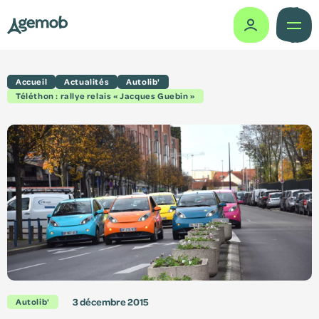
Accueil
Actualités
Autolib'
Missions
Téléthon : rallye relais « Jacques Guebin »
Histoire
Gouvernance
Actes administratifs
Le vélo partagé
Comité des usagers
Études & travaux
3 décembre 2015
Autolib'