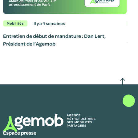
il y a 4 semaines
Mobilités
Mob
Entretien de début de mandature : Dan Lert,
Le p
Président de l’Agemob
7 jui
Espace presse