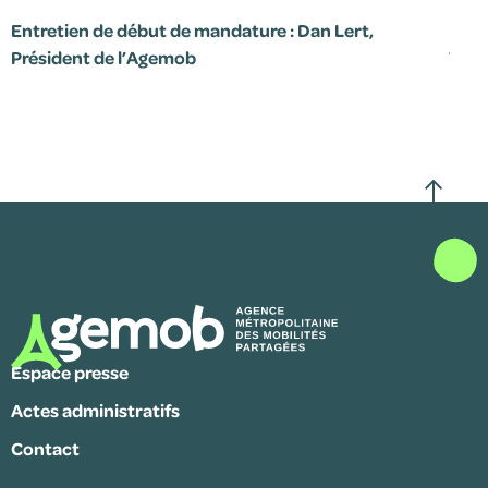
Entretien de début de mandature : Dan Lert,
Le p
Président de l’Agemob
7 jui
Espace presse
Actes administratifs
Contact