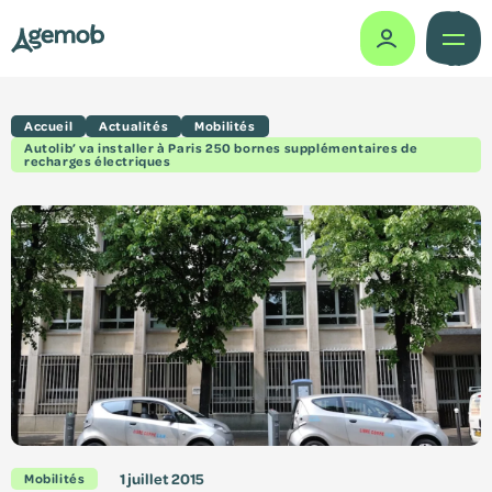
Accueil
Actualités
Mobilités
Missions
Autolib’ va installer à Paris 250 bornes supplémentaires de
recharges électriques
Histoire
Gouvernance
Actes administratifs
Le vélo partagé
Comité des usagers
Études & travaux
1 juillet 2015
Mobilités