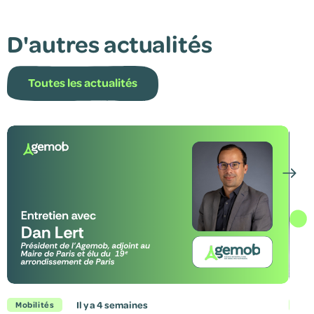
D'autres actualités
Toutes les actualités
il y a 4 semaines
Mobilités
Mob