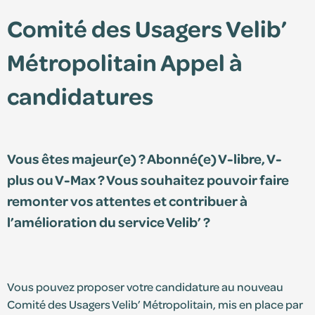
Comité des Usagers Velib’
Édition 2025
Métropolitain Appel à
Édition 2024
candidatures
Vous êtes majeur(e) ? Abonné(e) V-libre, V-
plus ou V-Max ? Vous souhaitez pouvoir faire
remonter vos attentes et contribuer à
l’amélioration du service Velib’ ?
Espace adhérent
Consultez le centre de ressources et retrouvez
Vous pouvez proposer votre candidature au nouveau
vos documents personnalisés.
Comité des Usagers Velib’ Métropolitain, mis en place par