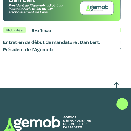
il y a 1 mois
Mobilités
Mob
Entretien de début de mandature : Dan Lert,
Le p
Président de l’Agemob
7 jui