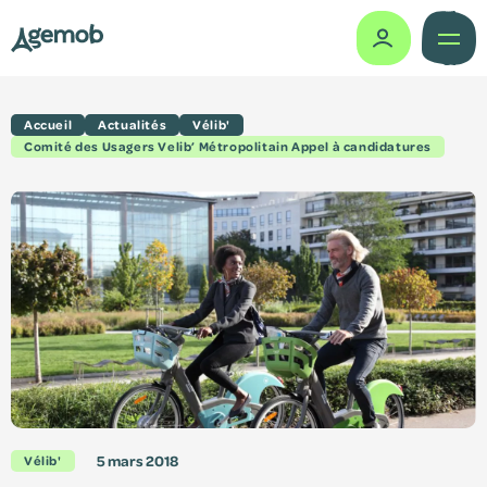
Accueil
Actualités
Vélib'
Missions
Comité des Usagers Velib’ Métropolitain Appel à candidatures
Histoire
Gouvernance
Actes administratifs
Le vélo partagé
Comité des usagers
Études & travaux
5 mars 2018
Vélib'