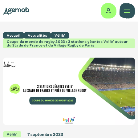
Accueil
Actualités
Vélib'
Missions
Coupe du monde de rugby 2023 : 3 stations géantes Velib’ autour
du Stade de France et du Village Rugby de Paris
Histoire
Gouvernance
Actes administratifs
Le vélo partagé
Comité des usagers
Études & travaux
7 septembre 2023
Vélib'