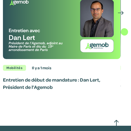
il y a 1 mois
Mobilités
Mob
Entretien de début de mandature : Dan Lert,
Le p
Président de l’Agemob
7 jui