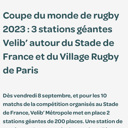
Coupe du monde de rugby
Édition 2025
2023 : 3 stations géantes
Édition 2024
Velib’ autour du Stade de
France et du Village Rugby
de Paris
Dès vendredi 8 septembre, et pour les 10
Espace adhérent
matchs de la compétition organisés au Stade
de France, Velib’ Métropole met en place 2
Consultez le centre de ressources et retrouvez
stations géantes de 200 places. Une station de
vos documents personnalisés.