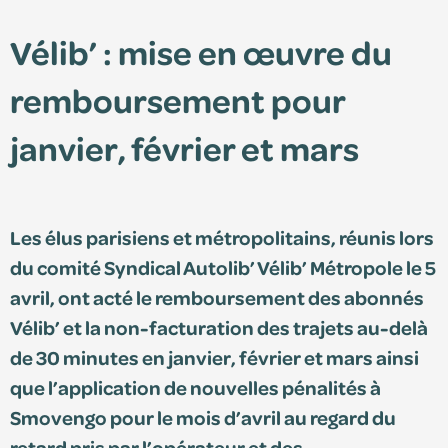
Vélib’ : mise en œuvre du
Édition 2025
remboursement pour
Édition 2024
janvier, février et mars
Les élus parisiens et métropolitains, réunis lors
du comité Syndical Autolib’ Vélib’ Métropole le 5
avril, ont acté le remboursement des abonnés
Vélib’ et la non-facturation des trajets au-delà
Espace adhérent
de 30 minutes en janvier, février et mars ainsi
que l’application de nouvelles pénalités à
Consultez le centre de ressources et retrouvez
Smovengo pour le mois d’avril au regard du
vos documents personnalisés.
retard pris par l’opérateur et des