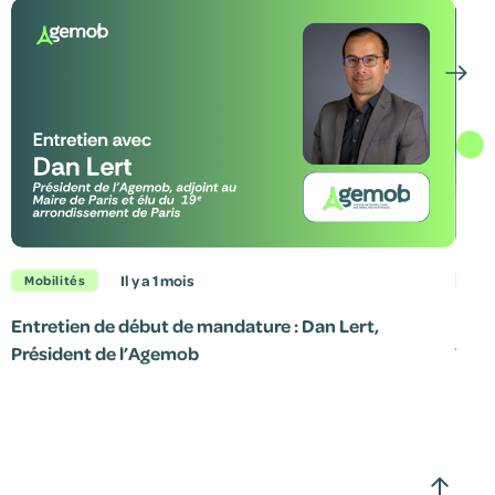
il y a 1 mois
Mobilités
Mob
Entretien de début de mandature : Dan Lert,
Le p
Président de l’Agemob
7 jui